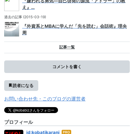
『嫌われる勇気―自己啓発の源流「アドラー」の教
え』…
過去の記事
(2015-03-19)
『外資系とMBAに学んだ「先を読む」会話術』理央
周
記事一覧
コメントを書く
読者になる
お問い合わせ先・このブログの運営者
プロフィール
はて
id:kobatikarani