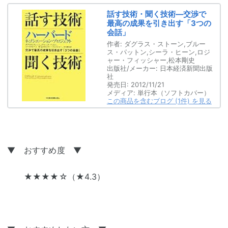
話す技術・聞く技術―交渉で
最高の成果を引き出す「3つの
会話」
作者:
ダグラス・ストーン,ブルー
ス・パットン,シーラ・ヒーン,ロジ
ャー・フィッシャー,松本剛史
出版社/メーカー:
日本経済新聞出版
社
発売日:
2012/11/21
メディア:
単行本（ソフトカバー）
この商品を含むブログ (1件) を見る
▼ おすすめ度 ▼
★★★★☆（★4.3）